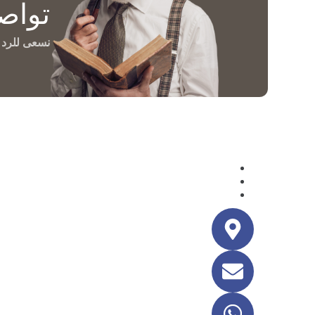
تواص
نسعى للرد عل
تواصل معنا
نسعى للرد على جميع الاستفسارات خلال 24 ساعة.
سنكون سعداء بالاجابة على استفساراتكم.
اتصل بنا فى اى وقت.
المقر الرئيسي
جمهورية مصر العربية ، القاهره 
البريد الالكتروني
info@ashrafgts.com
رقم الهاتف